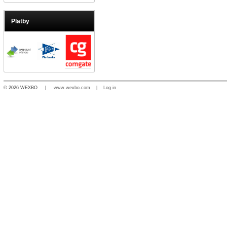
Platby
© 2026 WEXBO |
www.wexbo.com
|
Log in