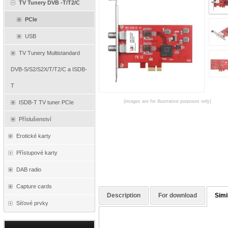
TV Tunery DVB -T/T2/C
PCIe
USB
TV Tunery Multistandard
DVB-S/S2/S2X/T/T2/C a ISDB-
T
(images are for illustrative purposes only)
ISDB-T TV tuner PCIe
Příslušenství
Erotické karty
Přístupové karty
DAB radio
Capture cards
Description
For download
Simi
Síťové prvky