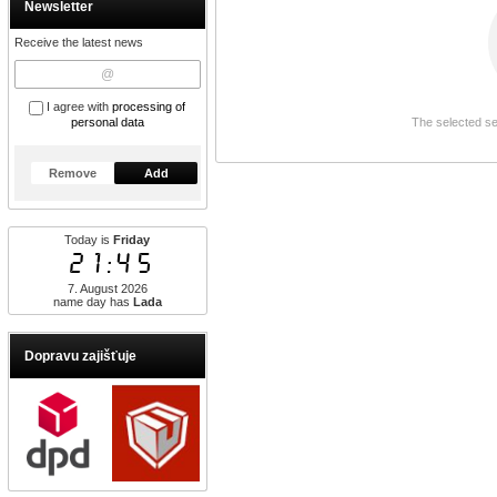
Newsletter
Receive the latest news
I agree with
processing of
personal data
The selected se
Remove
Add
Today is
Friday
21:45
7. August 2026
name day has
Lada
Dopravu zajišťuje