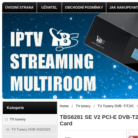
ÚVODNÍ STRANA
UŽIVATEL
OBCHODNÍ PODMÍNKY
JAK NAKUPOVAT
Home
/
TV tunery
/
TV Tunery DVB -T/T2/C
Kategorie
TBS6281 SE V2 PCI-E DVB-T2
TV tunery
Card
TV Tunery DVB-S/S2/S2X