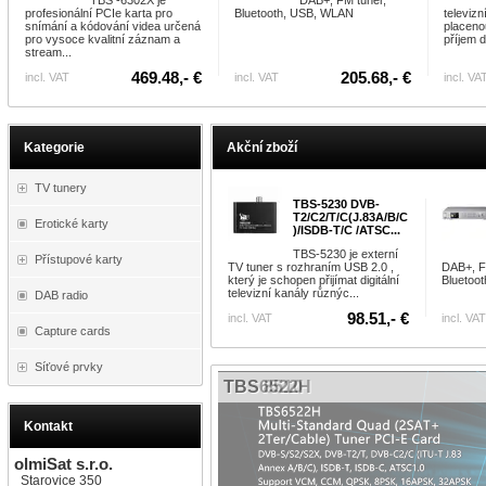
TBS -6302X je
DAB+, FM tuner,
profesionální PCIe karta pro
Bluetooth, USB, WLAN
televizn
snímání a kódování videa určená
placenou
pro vysoce kvalitní záznam a
příjem d
stream...
469.48,- €
205.68,- €
incl. VAT
incl. VAT
incl. VA
Kategorie
Akční zboží
TV tunery
TBS-5230 DVB-
T2/C2/T/C(J.83A/B/C
Erotické karty
)/ISDB-T/C /ATSC...
TBS-5230 je externí
Přístupové karty
TV tuner s rozhraním USB 2.0 ,
DAB+, FM
který je schopen přijímat digitální
Bluetoo
televizní kanály různýc...
DAB radio
98.51,- €
incl. VAT
incl. VAT
Capture cards
Síťové prvky
TBS 8510
TBS6522H
Kontakt
olmiSat s.r.o.
Starovice 350