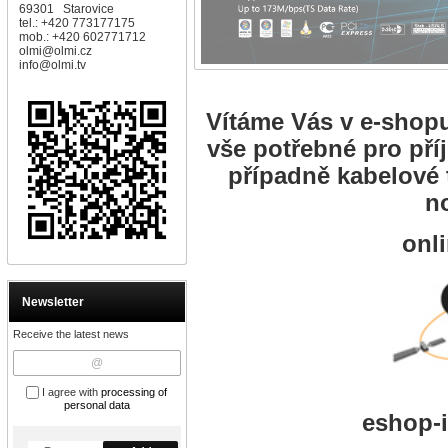
69301 Starovice
tel.: +420 773177175
mob.: +420 602771712
olmi@olmi.cz
info@olmi.tv
Vítáme Vás v e-shopu
vše potřebné pro příj
případně kabelové 
n
onl
Newsletter
Receive the latest news
I agree with
processing of
personal data
eshop-i