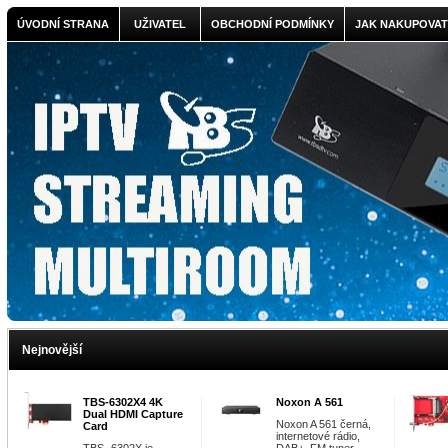
ÚVODNÍ STRANA
UŽIVATEL
OBCHODNÍ PODMÍNKY
JAK NAKUPOVAT
Nejnovější
TBS-6302X4 4K
Noxon A 561
Dual HDMI Capture
Noxon A 561 černá,
Card
internetové rádio,