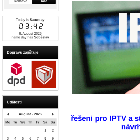
Remove
Add
Today is
Saturday
03:42
8. August 2026
name day has
Soběslav
Dopravu zajišťuje
Události
August - 2026
řešeni pro IPTV a 
Mo
Tu
We
Th
Fr
Sa
Su
návr
1
2
3
4
5
6
7
8
9