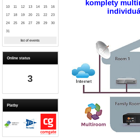
komplety multi
10
11
12
13
14
15
16
individu
17
18
19
20
21
22
23
24
25
26
27
28
29
30
31
list of events
Online status
3
Platby