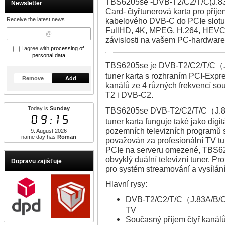
TBS6205se -DVB-T2/C2/T/C(J.83
Newsletter
Card- čtyřtunerová karta pro příj
Receive the latest news
kabelového DVB-C do PCIe slotu 
FullHD, 4K, MPEG, H.264, HEVC 
závislosti na vašem PC-hardware
I agree with
processing of
personal data
TBS6205se je DVB-T2/C2/T/C（
tuner karta s rozhraním PCI-Expres
Remove
Add
kanálů ze 4 různých frekvencí s
T2 i DVB-C2.
Today is
Sunday
TBS6205se DVB-T2/C2/T/C（J.8
09:15
tuner karta funguje také jako digi
pozemních televizních programů
9. August 2026
name day has
Roman
považován za profesionální TV tu
PCIe na serveru omezené, TBS62
obvyklý duální televizní tuner. Pr
Dopravu zajišťuje
pro systém streamování a vysílání
Hlavní rysy:
DVB-T2/C2/T/C（J.83A/B/C
TV
Současný příjem čtyř kanál