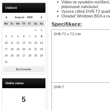
Video ve vysokém rozlišení
plánované nahrávání
Události
Vysoce citlivý DVB-T2 quad t
Ovladač Windows BDA a ovl
August - 2026
Specifikace:
Mo
Tu
We
Th
Fr
Sa
Su
1
2
DVB-T2 a T2-Lite
3
4
5
6
7
8
9
10
11
12
13
14
15
16
17
18
19
20
21
22
23
24
25
26
27
28
29
30
31
list of events
Online status
DVB-T
5