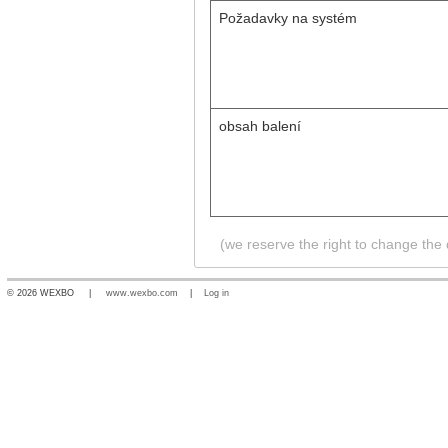
Požadavky na systém
obsah balení
(we reserve the right to change the d
© 2026 WEXBO |
www.wexbo.com
|
Log in