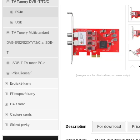
TV Tunery DVB -T/T2/C
PCIe
USB
TV Tunery Multistandard
DVB-S/S2/S2X/T/T2/C a ISDB-
T
ISDB-T TV tuner PCIe
Příslušenství
(images are for illustrative purposes only)
Erotické karty
Přístupové karty
DAB radio
Capture cards
Síťové prvky
Description
For download
Pric