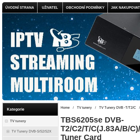
ÚVODNÍ STRANA
UŽIVATEL
OBCHODNÍ PODMÍNKY
JAK NAKUPOVAT
Home
/
TV tunery
/
TV Tunery DVB -T/T2/C
Kategorie
TBS6205se DVB-
TV tunery
T2/C2/T/C(J.83A/B/C
TV Tunery DVB-S/S2/S2X
Tuner Card