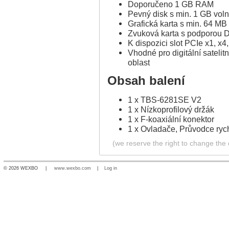
Doporučeno 1 GB RAM
Pevný disk s min. 1 GB voln
Grafická karta s min. 64 MB
Zvuková karta s podporou D
K dispozici slot PCIe x1, x4
Vhodné pro digitální sateli
oblast
Obsah balení
1 x TBS-6281SE V2
1 x Nízkoprofilový držák
1 x F-koaxiální konektor
1 x Ovladače, Průvodce rych
(we reserve the right to change the d
© 2026 WEXBO |
www.wexbo.com
|
Log in