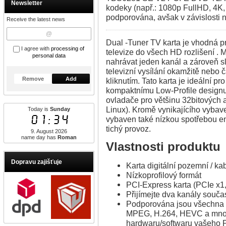
Newsletter
kodeky (např.: 1080p FullHD, 4
podporována, avšak v závislosti
Receive the latest news
Dual -Tuner TV karta je vhodná p
I agree with
processing of
televize do všech HD rozlišení .
personal data
nahrávat jeden kanál a zároveň s
televizní vysílání okamžitě nebo 
Remove
Add
kliknutím. Tato karta je ideální 
kompaktnímu Low-Profile designu
ovladače pro většinu 32bitových 
Linux). Kromě vynikajícího vybav
Today is
Sunday
01:34
vybaven také nízkou spotřebou en
tichý provoz.
9. August 2026
name day has
Roman
Vlastnosti produktu
Dopravu zajišťuje
Karta digitální pozemní / k
Nízkoprofilový formát
PCI-Express karta (PCIe x1,
Přijímejte dva kanály souča
Podporována jsou všechna r
MPEG, H.264, HEVC a mnoho 
hardwaru/softwaru vašeho