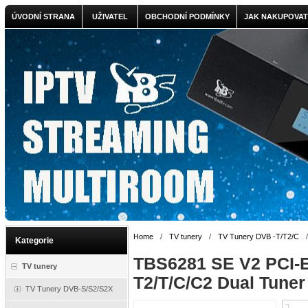
ÚVODNÍ STRANA
UŽIVATEL
OBCHODNÍ PODMÍNKY
JAK NAKUPOVAT
Home
/
TV tunery
/
TV Tunery DVB -T/T2/C
Kategorie
TBS6281 SE V2 PCI-
TV tunery
T2/T/C/C2 Dual Tuner
TV Tunery DVB-S/S2/S2X