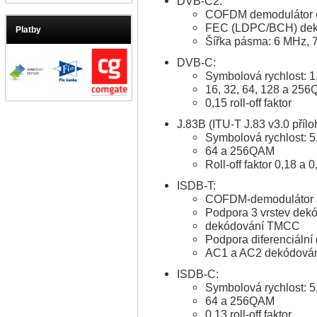
DVB-C2:
COFDM demodulátor
FEC (LDPC/BCH) dek
Platby
Šířka pásma: 6 MHz, 
DVB-C:
Symbolová rychlost: 1
16, 32, 64, 128 a 25
0,15 roll-off faktor
J.83B (ITU-T J.83 v3.0 přílo
Symbolová rychlost: 
64 a 256QAM
Roll-off faktor 0,18 a 0
ISDB-T:
COFDM-demodulátor 
Podpora 3 vrstev dek
dekódování TMCC
Podpora diferenciáln
AC1 a AC2 dekódová
ISDB-C:
Symbolová rychlost: 
64 a 256QAM
0,13 roll-off faktor