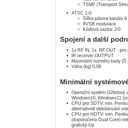
TSMF (Transport Stre
ATSC 1.0:
Šířka pásma kanálu 
8VSB modulace
Kódová sazba: 2/3
Spojení a další podr
1x RF IN, 1x RF OUT - pr
IR receiver OUTPUT
Maximální rozměry karty (Š x
Váha (kg) 0,08
Minimální systémov
Operační systém (32bitový 
Windows10, Windows11 (izo
CPU pro SDTV: min. Penti
alternativně dekódování vid
CPU pro HDTV: min. Penti
(doporučeno Dual Core) neb
grafický čip