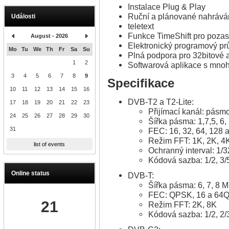
Instalace Plug & Play
Ruční a plánované nahrávání
Události
teletext
Funkce TimeShift pro pozas
August - 2026
Elektronický programový p
Mo
Tu
We
Th
Fr
Sa
Su
Plná podpora pro 32bitové 
1
2
Softwarová aplikace s mnoh
3
4
5
6
7
8
9
Specifikace
10
11
12
13
14
15
16
DVB-T2 a T2-Lite:
17
18
19
20
21
22
23
Přijímací kanál: pás
24
25
26
27
28
29
30
Šířka pásma: 1,7,5, 6,
31
FEC: 16, 32, 64, 128
Režim FFT: 1K, 2K, 4
list of events
Ochranný interval: 1/3
Kódová sazba: 1/2, 3/5,
Online status
DVB-T:
Šířka pásma: 6, 7, 8 
FEC: QPSK, 16 a 64
21
Režim FFT: 2K, 8K
Kódová sazba: 1/2, 2/3,