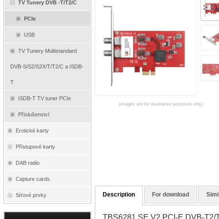
TV Tunery DVB -T/T2/C
PCIe
USB
TV Tunery Multistandard
DVB-S/S2/S2X/T/T2/C a ISDB-
T
ISDB-T TV tuner PCIe
(images are for illustrative purposes only)
Příslušenství
Erotické karty
Přístupové karty
DAB radio
Capture cards
Description
For download
Simi
Síťové prvky
TBS6281 SE V2 PCI-E DVB-T2/T/C