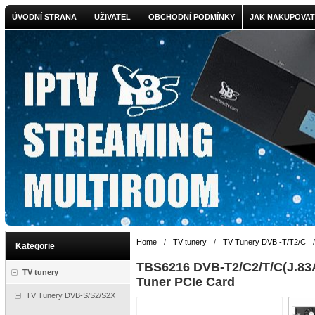
ÚVODNÍ STRANA
UŽIVATEL
OBCHODNÍ PODMÍNKY
JAK NAKUPOVAT
Home
/
TV tunery
/
TV Tunery DVB -T/T2/C
Kategorie
TBS6216 DVB-T2/C2/T/C(J.83A
TV tunery
Tuner PCIe Card
TV Tunery DVB-S/S2/S2X