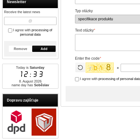
Newsletter
Typ otázky
Receive the latest news
I agree with
processing of
Text otázky
*
personal data
Remove
Add
Enter the code
*
Today is
Saturday
»
12:33
I agree with
processing of personal dat
8. August 2026
name day has
Soběslav
Dopravu zajišťuje