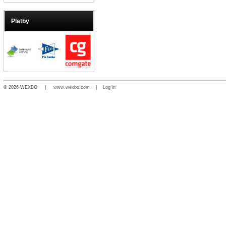
Platby
© 2026 WEXBO |
www.wexbo.com
|
Log in