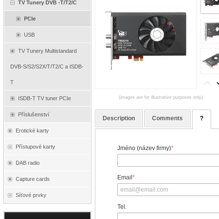
TV Tunery DVB -T/T2/C
PCIe
USB
TV Tunery Multistandard
DVB-S/S2/S2X/T/T2/C a ISDB-
T
(images are for illustrative purposes only)
ISDB-T TV tuner PCIe
Příslušenství
Description
Comments
?
Erotické karty
Přístupové karty
Jméno (název firmy)
*
DAB radio
Email
*
Capture cards
Síťové prvky
Tel.