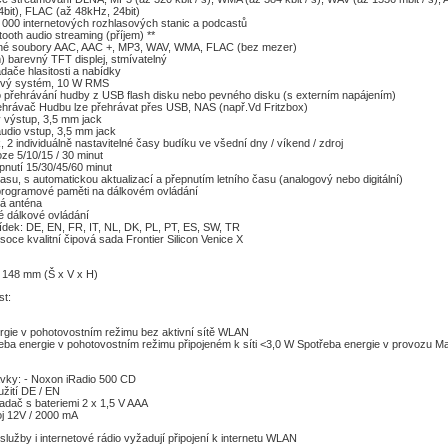
4bit), FLAC (až 48kHz, 24bit)
0 000 internetových rozhlasových stanic a podcastů
tooth audio streaming (příjem) **
elné soubory AAC, AAC +, MP3, WAV, WMA, FLAC (bez mezer)
m) barevný TFT displej, stmívatelný
dače hlasitosti a nabídky
kový systém, 10 W RMS
o přehrávání hudby z USB flash disku nebo pevného disku (s externím napájením)
ehrávač Hudbu lze přehrávat přes USB, NAS (např.Vd Fritzbox)
ý výstup, 3,5 mm jack
audio vstup, 3,5 mm jack
k, 2 individuálně nastavitelné časy budíku ve všední dny / víkend / zdroj
ze 5/10/15 / 30 minut
pnutí 15/30/45/60 minut
asu, s automatickou aktualizací a přepnutím letního času (analogový nebo digitální)
k programové paměti na dálkovém ovládání
ká anténa
é dálkové ovládání
ídek: DE, EN, FR, IT, NL, DK, PL, PT, ES, SW, TR
oce kvalitní čipová sada Frontier Silicon Venice X
x 148 mm (Š x V x H)
st:
rgie v pohotovostním režimu bez aktivní sítě WLAN
eba energie v pohotovostním režimu připojeném k síti <3,0 W Spotřeba energie v provozu M
vky: - Noxon iRadio 500 CD
užití DE / EN
adač s bateriemi 2 x 1,5 V AAA
oj 12V / 2000 mA
lužby i internetové rádio vyžadují připojení k internetu WLAN