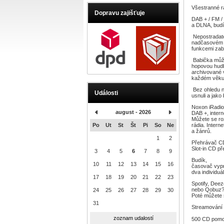
Všestranné r
Dopravu zajišťuje
DAB + / FM / 
a DLNA, budí
Nepostradate
nadčasovém d
funkcemi zab
Babička může
hopovou hudb
archivované 
každém věku 
Bez ohledu na
Události
usnuli a jako
Noxon iRadio
august - 2026
DAB +, inter
Můžete se ro
Po
Ut
St
Št
Pi
So
Ne
rádia. Intern
a žánrů.
1
2
Přehrávač C
Slot-in CD př
3
4
5
6
7
8
9
Budík,
10
11
12
13
14
15
16
časovač vypn
dva individuá
17
18
19
20
21
22
23
Spotify, Deez
nebo Qobuz
24
25
26
27
28
29
30
Poté můžete s
31
S
Bluetooth 
zoznam udalostí
500 CD pomoc