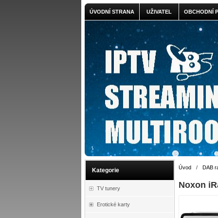
ÚVODNÍ STRANA
UŽIVATEL
OBCHODNÍ 
Úvod
/
DAB r
Kategorie
Noxon iR
TV tunery
Erotické karty