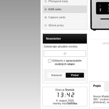
Přístupové karty
DAB radio
Capture cards
Síťové prvky
Newsletter
(obráz
Odoberajte aktuálne novinky
Súhlasím s
spracovaním
osobných údajov
Odobrať
Pridať
Popis
Dnes je
štvrtok
13:42
Noxon iRadi
360 ° zvukový
6. august 2026
přehrávač, o
meniny má
Oldřiška