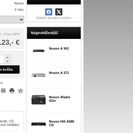
Noxon
2 roky
Zdieľať aktuálnu stránku
Nejprohlíženější
,- €
bez DPH
.23,- €
Noxon A 561
do košíka
Noxon A 571
ene
Noxon iRadio
410+
etooth, CD
Noxon Hifi A580
kové ovládání
CD