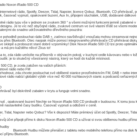
adio Noxon iRadio 500 CD
internetové rádio, Spotify, Deezer, Tidal, Napster, licence Qobuz, Bluetooth, CD přehrávač,
k, časovač vypnutí, opakované buzení, Aux In, připojení sluchátek, USB, dodávané dálkové
lné rádio typu vše v jednom se zvukem 360 ° a všemi možnými funkcemi jemně zabalené v
esignu. Je to víc než obyčejné rádio, zvukové centrum ve své vlastní třídě se všemi mode
alenými do snadno udržovatelného dřevěného pouzdra:
 pohodlně poslouchat rádio DAB +, zatímco navštěvující vnoučata mohou streamovat nejnov
u přes Bluetooth. Otec naopak může pomocí integrovaného přehrávače CD přehrávat disk
ve sklepě a probouzet staré dobré vzpomínky! Disk Noxon iRadio 500 CD lze proto optimáln
a má pro každého něco! Zkus to!
 to, zda rádio umístíte na příborník v obývacím pokoji, v kuchyni vedle kávovaru nebo v lož
 budík: je to skutečný všestranný nástroj, který se hodí do každé místnosti.
 500 CD, je zcela založen na vašich přáních:
netové rádio nebo FM
zhodnout, zda chcete poslouchat své oblíbené stanice prostřednictvím FM, DAB + nebo int
etové rádio nabízí globální výběr více než 40 000 rozhlasových stanic a podcastů seřazenýc
D
ehrávač byl diskrétně zabalen v krytu a funguje velmi snadno.
utí , opakované buzení Nechte se Noxon iRadio 500 CD probudit v budoucnu. K tomu jsou k
lně nastavitelné časy budíku. Časovač vypnutí a odložení v ceně.
er, Tidal, Napster nebo Qobuz? Vše k dispozici! Máte prémiový účet od Spotify, Deezer, Tida
?
vůj účet připojit přímo k disku Noxon iRadio 500 CD a užívat si svou oblíbenou hudbu přímo 
treamování hud
Hudbu můžete přenášet z tabletu nebo mobilního telefonu přímo na disk No
í příjmu Bluetooth.