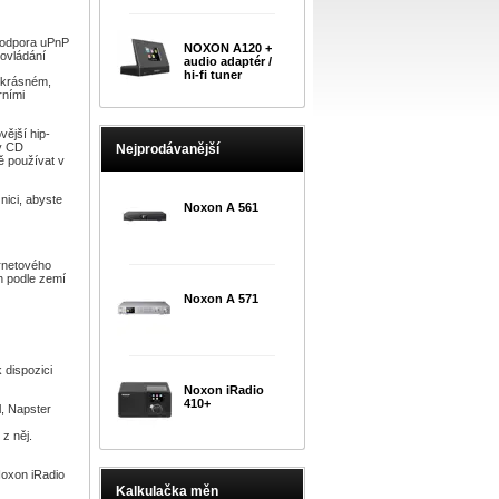
 podpora uPnP
NOXON A120 +
 ovládání
audio adaptér /
hi-fi tuner
 krásném,
rními
ější hip-
y CD
Nejprodávanější
ě používat v
nici, abyste
Noxon A 561
ernetového
h podle zemí
Noxon A 571
 dispozici
Noxon iRadio
410+
l, Napster
z něj.
by
xon iRadio
Kalkulačka měn