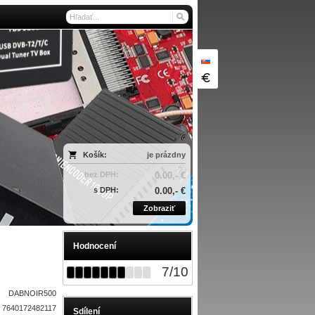
Košík:
je prázdny
bez DPH:
0.00,- €
s DPH:
0.00,- €
Zobraziť
Hodnocení
7
/
10
DABNOIR500
7640172482117
Sdílení