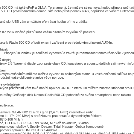
 500 CD má také uPnP a DLNA. To znamená, že můžete streamovat hudbu přímo z počítač
 500 CD prostřednictvím domácí sítě nebo přistupovat k NAS, například ve vašem Fritzbox
aný slot USB vám umožňuje přehrávat hudbu přímo z páčky.
m lze zvuk ideálně přizpůsobit vašim osobním zvykům při poslechu.
e k iRadio 500 CD připojit externí zařízení prostřednictvím připojení AUX-In.
ipojení sluchá
luchátek je součástí vybavení a završuje rozmanitost tohoto rádia vše v jedno
 displej
telný 2,8 “barevný displej zobrazuje obaly CD, loga stanic a spoustu dalších zajímavých info
dání
ovým ovládáním můžete uložit a vyvolat 10 oblíbených stanic. 4 velká oblíbená tlačítka na
 udržují vaše oblíbené stanice vždy po ruce.
ce ovladatelné
vých příležitostí vám také nabízí aplikaci UNDOP, kterou si můžete zdarma stáhnout pro iO
es stěny Ovládejte disk Noxon iRadio 500 CD pohodlně ze svého smartphonu nebo tabletu -
ecifikace:
smové, WLAN 802.11 a / b / g / n (2,4 / 5 GHz) internetové rádio
mo III, 174-240 MHz) s obrázkovou prezentací a dynamickým štítkem
(87,5-108 MHz )
vač, CD-DA, CD-R, CD-RW, WMA, MP3 až do 48kHz, 384kbp
reamovací služby *: Spotify, Deezer, Tidal, Napster, Qobuz licencované
é pomocí aplikace UNDOK iOS a Android
ce streamování DLNA, MP3 (až 320 kbit / s), WMA (až 384 kbit / s), WAV (až 1536 mbit / s),