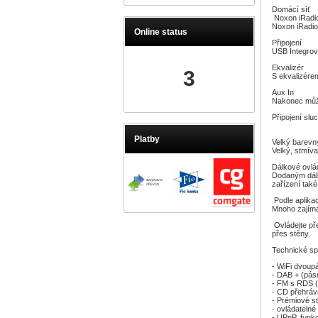
Domácí síť
Noxon iRadio
Noxon iRadio
Online status
Připojení
USB Integrov
Ekvalizér
3
S ekvalizére
Aux In
Nakonec můžet
Př
Připojení s
Platby
Velký barevný
Velký, stmíva
Dálkové ovlá
Dodaným dálk
zařízení také
Podle aplika
Mnoho zajíma
Ovládejte př
přes stěny.
Technické sp
- WiFi dvoupá
- DAB + (pás
- FM s RDS 
- CD přehrá
- Prémiové st
- ovládateln
- UPnP, funk