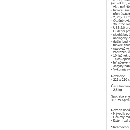
(až 96kHz, 2
- více než 4
- funkce Blue
- přehrávat
- 2,8 "(7,1 c
- Otočné ovla
- 360 ° zvu
- USB 2.0 pr
- Hudební př
- sluchátkov
- analogový 
- duální budí
- funkce snoo
- časovač vy
- zobrazení č
- 10 tlačíte
- Teleskopic
- Infračerven
- Jazyky nab
- Výkonná vys
Rozměry:
- 225 x 210 
Čistá hmotno
- 2,5 kg
Spotřeba ene
<1,0 W Spotř
Rozsah dodá
- Návod k po
- Dálkový ovl
- Externí zdr
Streamovací s