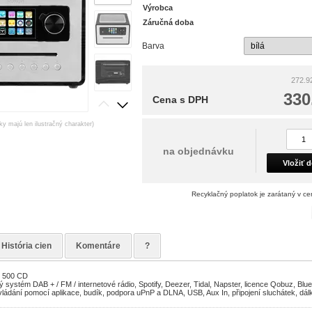
Výrobca
Záručná doba
Barva
272.92
330
Cena s DPH
ky majú len ilustračný charakter)
na objednávku
Vložiť 
Recyklačný poplatok je zarátaný v c
História cien
Komentáre
?
o 500 CD
 systém DAB + / FM / internetové rádio, Spotify, Deezer, Tidal, Napster, licence Qobuz, Blu
vládání pomocí aplikace, budík, podpora uPnP a DLNA, USB, Aux In, připojení sluchátek, dál