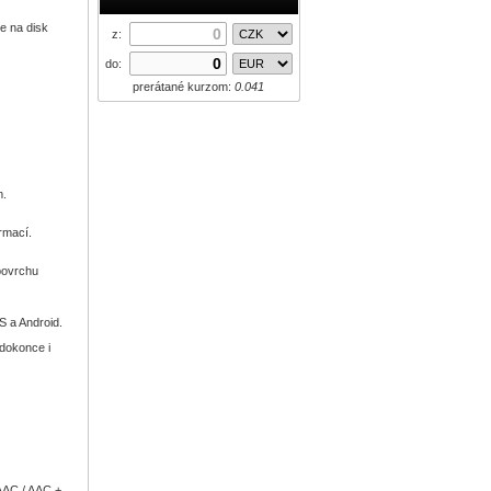
e na disk
z:
u
do:
prerátané kurzom:
0.041
tek
m.
rmací.
 povrchu
S a Android.
 dokonce i
 AAC / AAC +