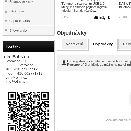
TBS-5230 je externí
Přístupové karty
TV tuner s rozhraním USB 2.0 ,
DAB+, FM
který je schopen přijímat digitální
Bluetoo
televizní kanály různýc...
DAB radio
98.51,- €
s DPH
s DPH
Capture cards
Síťové prvky
Objednávky
Nastavení
Objednávky
Rek
Kontakt
olmiSat s.r.o.
Starovice 350
Len registrovaní a prihlásení užívatelia majú 
Registrovať či prihlásiť sa môžte na paneli pr
69301 Starovice
tel.: +420 773177175
mob.: +420 602771712
olmi@olmi.cz
info@olmi.tv
Zvolená sekcia a