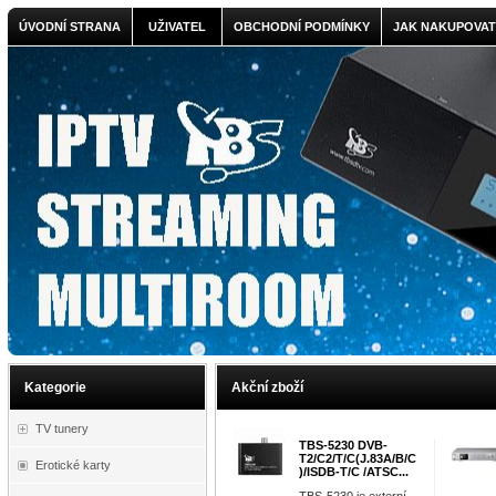
ÚVODNÍ STRANA
UŽIVATEL
OBCHODNÍ PODMÍNKY
JAK NAKUPOVAT
Kategorie
Akční zboží
TV tunery
TBS-5230 DVB-
T2/C2/T/C(J.83A/B/C
Erotické karty
)/ISDB-T/C /ATSC...