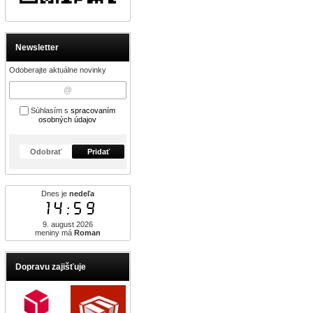
Newsletter
Odoberajte aktuálne novinky
Súhlasím s
spracovaním
osobných údajov
Odobrať
Pridať
Dnes je
nedeľa
14:59
9. august 2026
meniny má
Roman
Dopravu zajišťuje