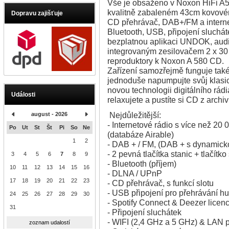
Vše je obsaženo v Noxon HiFi A5
kvalitně zabaleném 43cm kovovém
Dopravu zajišťuje
CD přehrávač, DAB+/FM a interne
Bluetooth, USB, připojení sluchá
bezplatnou aplikaci UNDOK, audi
integrovaným zesilovačem 2 x 30
reproduktory k Noxon A 580 CD.
Zařízení samozřejmě funguje také 
jednoduše napumpujte svůj klasic
novou technologii digitálního rád
Události
relaxujete a pustíte si CD z arch
Nejdůležitější:
august - 2026
- Internetové rádio s více než 20
Po
Ut
St
Št
Pi
So
Ne
(databáze Airable)
1
2
- DAB + / FM, (DAB + s dynamicko
- 2 pevná tlačítka stanic + tlačítk
3
4
5
6
7
8
9
- Bluetooth (příjem)
10
11
12
13
14
15
16
- DLNA / UPnP
17
18
19
20
21
22
23
- CD přehrávač, s funkcí slotu
- USB připojení pro přehrávání h
24
25
26
27
28
29
30
- Spotify Connect & Deezer lice
31
- Připojení sluchátek
- WIFI (2,4 GHz a 5 GHz) & LAN p
zoznam udalostí