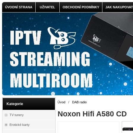
ÚVODNÍ STRANA
UŽIVATEL
OBCHODNÍ PODMÍNKY
JAK NAKUPOVAT
Úvod
/
DAB radio
Kategorie
Noxon Hifi A580 CD
TV tunery
Erotické karty