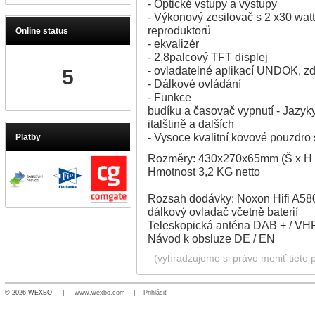
- Optické vstupy a výstupy
- Výkonový zesilovač s 2 x30 watt
reproduktorů
Online status
- ekvalizér
- 2,8palcový TFT displej
- ovladatelné aplikací UNDOK, z
5
- Dálkové ovládání
- Funkce
budíku a časovač vypnutí - Jazyky
italštině a dalších
- Vysoce kvalitní kovové pouzdro
Platby
Rozměry: 430x270x65mm (Š x H 
Hmotnost 3,2 KG netto
Rozsah dodávky: Noxon Hifi A5
dálkový ovladač včetně baterií
Teleskopická anténa DAB + / VH
Návod k obsluze DE / EN
(vyhradzujeme si právo meniť tieto 
© 2026 WEXBO |
www.wexbo.com
|
Prihlásiť