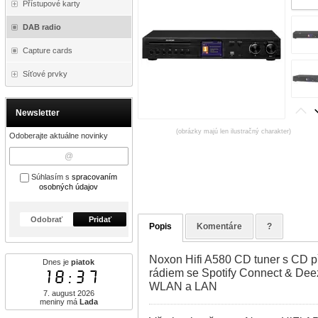
Přístupové karty
DAB radio
Capture cards
Síťové prvky
Newsletter
(obrázky majú len ilustračný charakter)
Odoberajte aktuálne novinky
Súhlasím s
spracovaním
osobných údajov
Odobrať
Pridať
Popis
Komentáre
?
Noxon Hifi A580 CD tuner s CD 
Dnes je
piatok
18:37
rádiem se Spotify Connect & Deez
WLAN a LAN
7. august 2026
meniny má
Lada