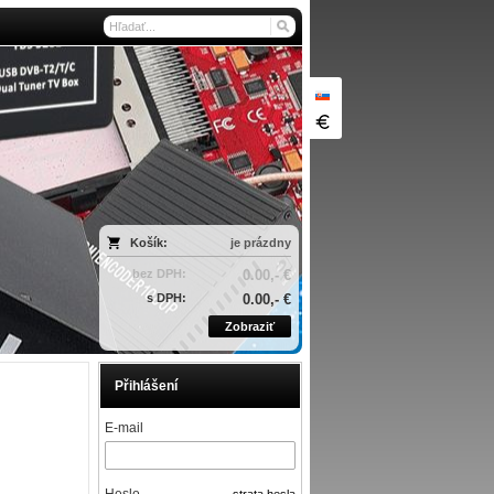
Košík:
je prázdny
bez DPH:
0.00,- €
s DPH:
0.00,- €
Zobraziť
Přihlášení
E-mail