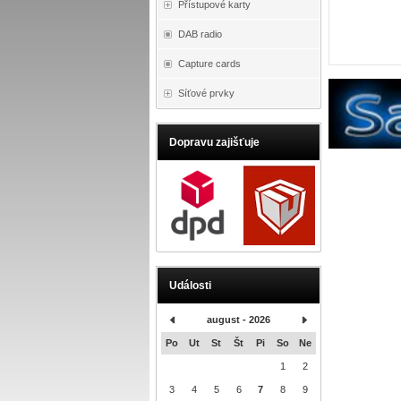
Přístupové karty
DAB radio
Capture cards
Síťové prvky
Dopravu zajišťuje
Události
august - 2026
Po
Ut
St
Št
Pi
So
Ne
1
2
3
4
5
6
7
8
9