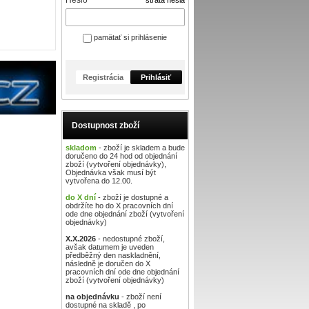
Heslo
strata hesla
pamätať si prihlásenie
Registrácia
Prihlásiť
Dostupnost zboží
skladom
- zboží je skladem a bude
doručeno do 24 hod od objednání
zboží (vytvoření objednávky),
Objednávka však musí být
vytvořena do 12.00.
do X dní
- zboží je dostupné a
obdržíte ho do X pracovních dní
ode dne objednání zboží (vytvoření
objednávky)
X.X.2026
- nedostupné zboží,
avšak datumem je uveden
předběžný den naskladnění,
následně je doručen do X
pracovních dní ode dne objednání
zboží (vytvoření objednávky)
na objednávku
- zboží není
dostupné na skladě , po