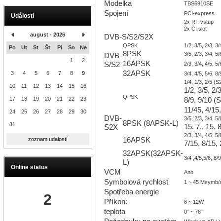
Modelka
TBS6910SE
Spojení
PCI-express
Události
2x RF vstup
2x CI slot
august - 2026
DVB-S/S2/S2X
QPSK
1/2, 3/5, 2/3, 3/
Po
Ut
St
Št
Pi
So
Ne
8PSK
3/5, 2/3, 3/4, 5/
DVB-
1
2
16APSK
S/S2
2/3, 3/4, 4/5, 5/
32APSK
3
4
5
6
7
8
9
3/4, 4/5, 5/6, 8/
1/4, 1/3, 2/5
10
11
12
13
14
15
16
1/2, 3/5, 2/3
QPSK
17
18
19
20
21
22
23
8/9, 9/10
11/45, 4/15
24
25
26
27
28
29
30
DVB-
3/5, 2/3, 3/4,
8PSK (8APSK-L)
31
15. 7., 15. 
S2X
2/3, 3/4, 4/5,
16APSK
zoznam udalostí
7/15, 8/15, 
32APSK(32APSK-
3/4 ,4/5,5/6, 8
L)
Online status
VCM
Ano
Symbolová rychlost
1 ~ 45 Msymb/
Spotřeba energie
2
Příkon:
8 ~ 12W
teplota
0° ~ 78°