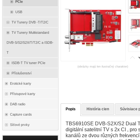
PCIe
USB
TV Tunery DVB -T/T2/C
TV Tunery Multistandard
DVB-S/S2/S2X/T/T2/C a ISDB-
T
ISDB-T TV tuner PCIe
(obrázky majú len ilustračný charakter)
Příslušenství
Erotické karty
Přístupové karty
DAB radio
Popis
História cien
Súvisiace 
Capture cards
TBS6910SE DVB-S2X/S2 Dual Tun
Síťové prvky
digitální satelitní TV s 2x CI , p
kanálů ze dvou různých frekvencí