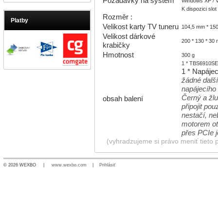
Požadavky na systém
Windows XP / Vi
K dispozici slo
Rozměr :
Platby
Velikost karty TV tuneru
104,5 mm * 15
Velikost dárkové
200 * 130 * 30
krabičky
Hmotnost
300 g
1 * TBS6910S
1 * Napájec
žádné další
napájecího
Černý a žlu
obsah balení
připojit po
nestačí, n
motorem ot
přes PCIe j
(vyhradzujeme si právo meniť tieto 
© 2026 WEXBO |
www.wexbo.com
|
Prihlásiť