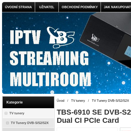
ÚVODNÍ STRANA
UŽIVATEL
OBCHODNÍ PODMÍNKY
JAK NAKUPOVAT
Úvod
/
TV tunery
/
TV Tunery DVB-S/S2/S2X
Kategorie
TBS-6910 SE DVB-S2
TV tunery
Dual CI PCIe Card
TV Tunery DVB-S/S2/S2X