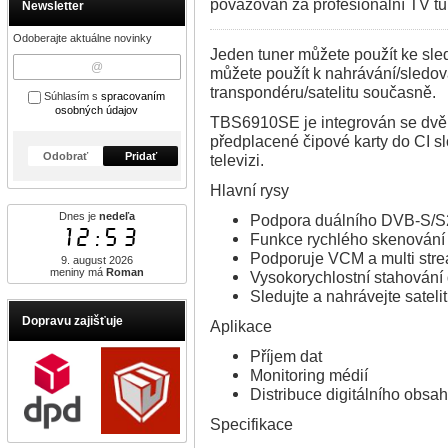
považován za profesionální TV tun
Newsletter
Odoberajte aktuálne novinky
Jeden tuner můžete použít ke sled
můžete použít k nahrávání/sledov
transpondéru/satelitu současně.
Súhlasím s
spracovaním
osobných údajov
TBS6910SE je integrován se dvě
předplacené čipové karty do CI 
Odobrať
Pridať
televizi.
Hlavní rysy
Dnes je
nedeľa
Podpora duálního DVB-S/
12:53
Funkce rychlého skenování
Podporuje VCM a multi str
9. august 2026
meniny má
Roman
Vysokorychlostní stahování d
Sledujte a nahrávejte satel
Dopravu zajišťuje
Aplikace
Příjem dat
Monitoring médií
Distribuce digitálního obsa
Specifikace