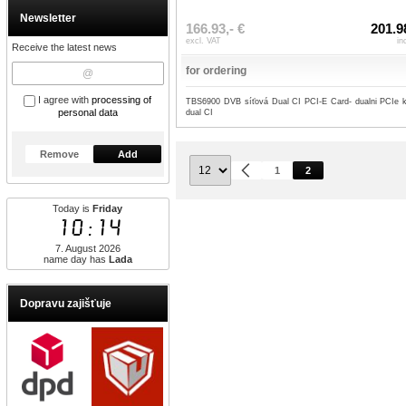
Newsletter
166.93,- €
201.9
excl. VAT
in
Receive the latest news
for ordering
I agree with
processing of
TBS6900 DVB síťová Dual CI PCI-E Card- dualni PCIe k
personal data
dual CI
Remove
Add
1
2
Today is
Friday
10:14
7. August 2026
name day has
Lada
Dopravu zajišťuje