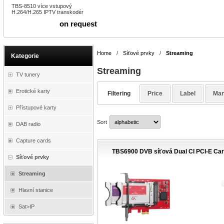
TBS-8510 více vstupový
H.264/H.265 IPTV transkodér
on request
Home
/
Síťové prvky
/
Streaming
Kategorie
Streaming
TV tunery
Erotické karty
Filtering
Price
Label
Man
Přístupové karty
Sort
DAB radio
Capture cards
TBS6900 DVB síťová Dual CI PCI-E Ca
Síťové prvky
Streaming
Hlavní stanice
Sat>IP