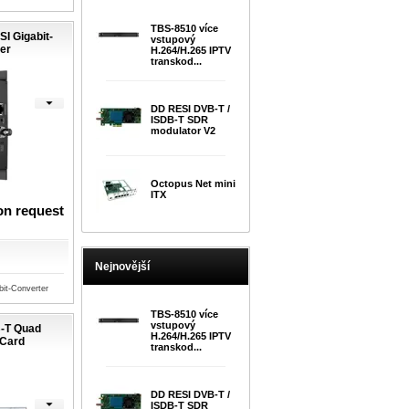
TBS-8510 více
I Gigabit-
vstupový
er
H.264/H.265 IPTV
transkod...
DD RESI DVB-T /
ISDB-T SDR
modulator V2
Octopus Net mini
ITX
on request
Nejnovější
bit-Converter
TBS-8510 více
vstupový
-T Quad
H.264/H.265 IPTV
 Card
transkod...
DD RESI DVB-T /
ISDB-T SDR