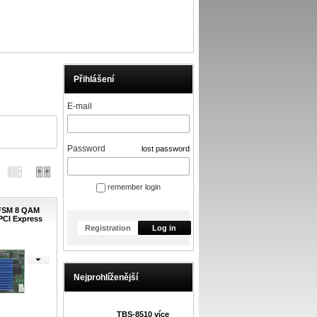
Přihlášení
E-mail
Password
lost password
remember login
FSM 8 QAM
PCI Express
Registration
Log in
Nejprohlíženější
TBS-8510 více