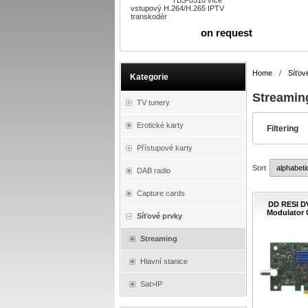
TBS-8510 více
vstupový H.264/H.265 IPTV
transkodér
on request
Home
/
Síťov
Kategorie
Streamin
TV tunery
Erotické karty
Filtering
Přístupové karty
Sort
DAB radio
Capture cards
DD RESI D
Modulator 
Síťové prvky
Streaming
Hlavní stanice
Sat>IP