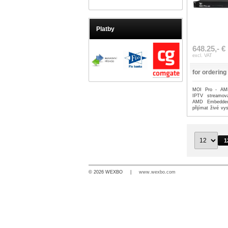
Platby
648.25,- €
excl. VAT
for ordering
MOI Pro - AMD
IPTV streamov
AMD Embedded
přijímat živé v
vestav...
...more
1
© 2026 WEXBO |
www.wexbo.com