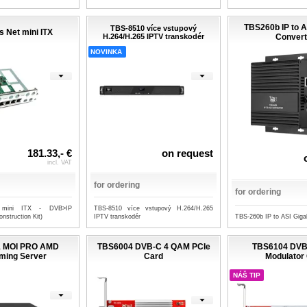
TBS260b IP to AS
TBS-8510 více vstupový
 Net mini ITX
H.264/H.265 IPTV transkodér
Convert
NOVINKA
181.33,- €
on request
incl. VAT
for ordering
for ordering
 mini ITX - DVB>IP
TBS-8510 více vstupový H.264/H.265
TBS-260b IP to ASI Giga
nstruction Kit)
IPTV transkodér
 MOI PRO AMD
TBS6004 DVB-C 4 QAM PCIe
TBS6104 DVB
ming Server
Card
Modulator
NÁŠ TIP