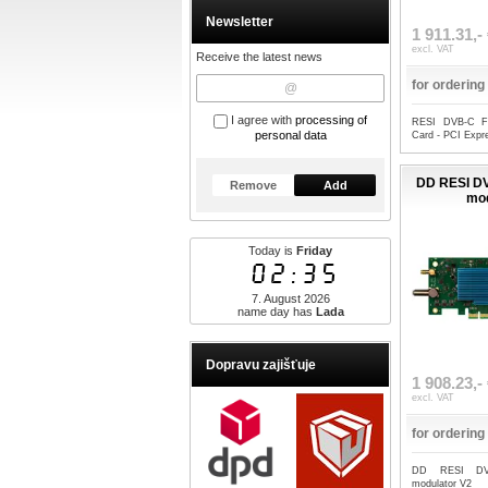
Newsletter
1 911.31,-
excl. VAT
Receive the latest news
for ordering
I agree with
processing of
RESI DVB-C F
personal data
Card - PCI Expr
DD RESI DV
Remove
Add
mod
Today is
Friday
02:35
7. August 2026
name day has
Lada
Dopravu zajišťuje
1 908.23,-
excl. VAT
for ordering
DD RESI DV
modulator V2