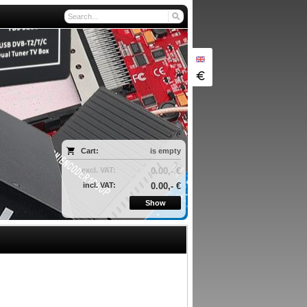
Cart:
is empty
excl. VAT:
0.00,- €
incl. VAT:
0.00,- €
Show