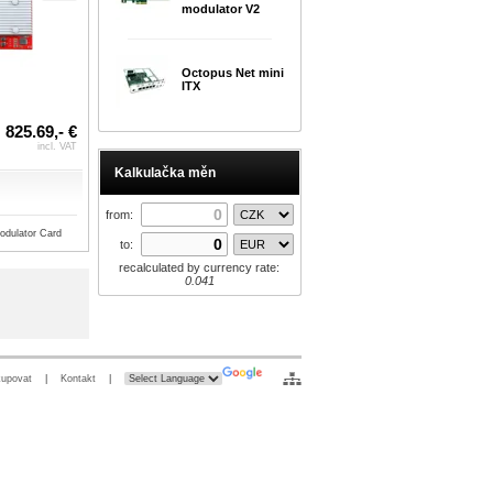
modulator V2
Octopus Net mini
ITX
825.69,- €
incl. VAT
Kalkulačka měn
from:
dulator Card
to:
recalculated by currency rate:
0.041
kupovat
|
Kontakt
|