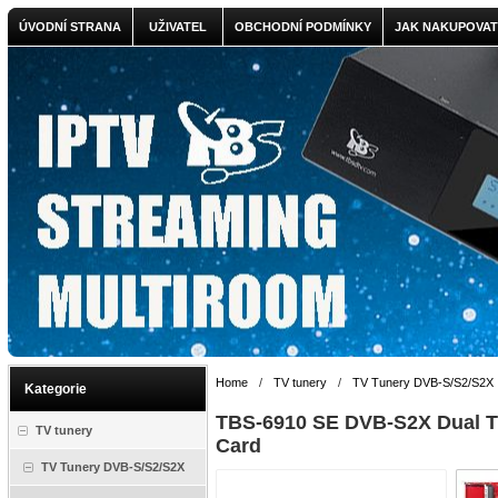
ÚVODNÍ STRANA
UŽIVATEL
OBCHODNÍ PODMÍNKY
JAK NAKUPOVAT
Home
/
TV tunery
/
TV Tunery DVB-S/S2/S2X
Kategorie
TBS-6910 SE DVB-S2X Dual T
TV tunery
Card
TV Tunery DVB-S/S2/S2X