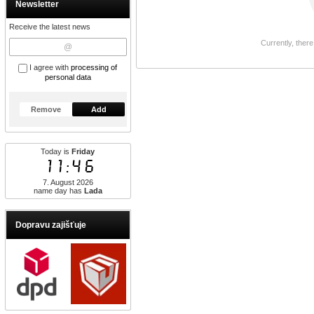
Newsletter
Receive the latest news
Currently, there
I agree with
processing of
personal data
Remove
Add
Today is
Friday
11:46
7. August 2026
name day has
Lada
Dopravu zajišťuje