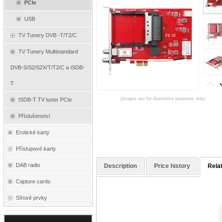
PCIe
USB
TV Tunery DVB -T/T2/C
TV Tunery Multistandard
DVB-S/S2/S2X/T/T2/C a ISDB-
T
(images are for illustrative purposes only)
ISDB-T TV tuner PCIe
Příslušenství
Erotické karty
Přístupové karty
DAB radio
Description
Price history
Rela
Capture cards
Síťové prvky