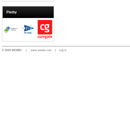
Platby
© 2026 WEXBO |
www.wexbo.com
|
Log in