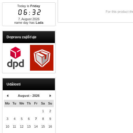
Today is
Friday
06:32
For this product th
7. August 2026
name day has
Lada
Dopravu zajišťuje
Události
August - 2026
Mo
Tu
We
Th
Fr
Sa
Su
1
2
3
4
5
6
7
8
9
10
11
12
13
14
15
16