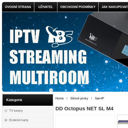
ÚVODNÍ STRANA
UŽIVATEL
OBCHODNÍ PODMÍNKY
JAK NAKUPOVAT
Home
/
Síťové prvky
/
Sat>IP
Kategorie
DD Octopus NET SL M4
TV tunery
Erotické karty