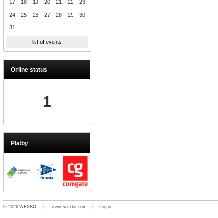
17
18
19
20
21
22
23
24
25
26
27
28
29
30
31
list of events
Online status
1
Platby
© 2026 WEXBO |
www.wexbo.com
|
Log in