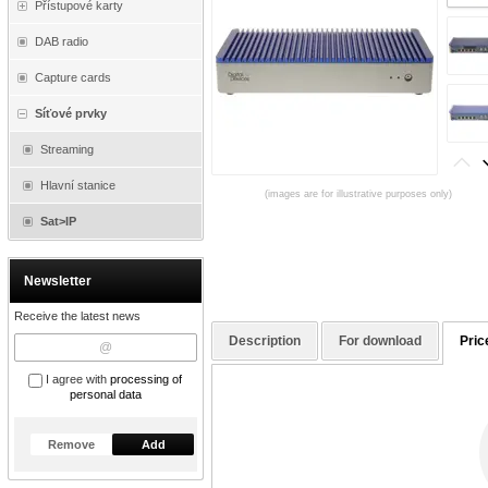
Přístupové karty
DAB radio
Capture cards
Síťové prvky
Streaming
Hlavní stanice
(images are for illustrative purposes only)
Sat>IP
Newsletter
Receive the latest news
Description
For download
Pric
I agree with
processing of
personal data
Remove
Add