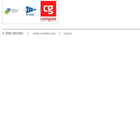
© 2026 WEXBO |
www.wexbo.com
|
Log in