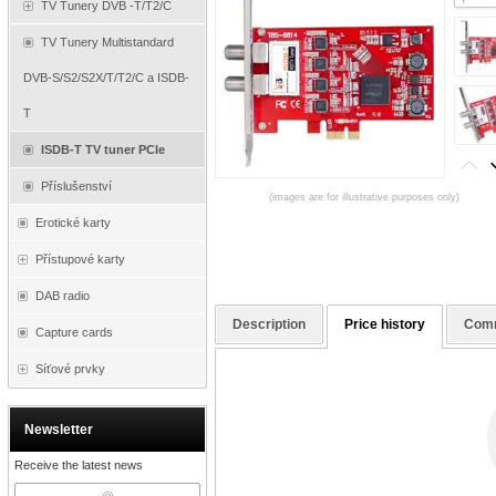
TV Tunery DVB -T/T2/C
TV Tunery Multistandard
DVB-S/S2/S2X/T/T2/C a ISDB-
T
ISDB-T TV tuner PCIe
Příslušenství
(images are for illustrative purposes only)
Erotické karty
Přístupové karty
DAB radio
Description
Price history
Com
Capture cards
Síťové prvky
Newsletter
Receive the latest news