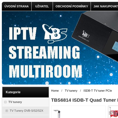
ÚVODNÍ STRANA
UŽIVATEL
OBCHODNÍ PODMÍNKY
JAK NAKUPOVAT
Home
/
TV tunery
/
ISDB-T TV tuner PCIe
Kategorie
TBS6814 ISDB-T Quad Tuner 
TV tunery
TV Tunery DVB-S/S2/S2X