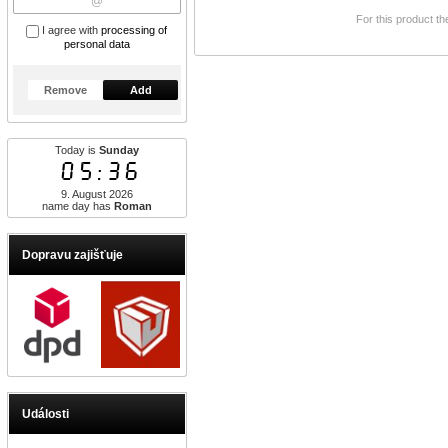
For this product th
I agree with
processing of
personal data
Remove
Add
Today is
Sunday
05:36
9. August 2026
name day has
Roman
Dopravu zajišťuje
Události