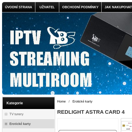
ÚVODNÍ STRANA
UŽIVATEL
OBCHODNÍ PODMÍNKY
JAK NAKUPOVAT
Home
/
Erotické karty
Kategorie
REDLIGHT ASTRA CARD 4
TV tunery
Erotické karty