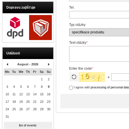
Dopravu zajišťuje
Tel.
Typ otázky
Text otázky
*
Události
August - 2026
Enter the code
*
Mo
Tu
We
Th
Fr
Sa
Su
»
1
2
3
4
5
6
7
8
9
I agree with
processing of personal dat
10
11
12
13
14
15
16
17
18
19
20
21
22
23
24
25
26
27
28
29
30
31
list of events