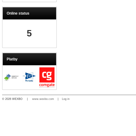
Online status
5
Platby
© 2026 WEXBO |
www.wexbo.com
|
Log in