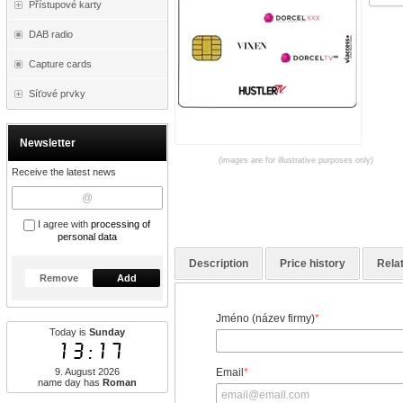
Přístupové karty
DAB radio
Capture cards
Síťové prvky
Newsletter
(images are for illustrative purposes only)
Receive the latest news
I agree with
processing of
personal data
Description
Price history
Rela
Remove
Add
Jméno (název firmy)
*
Today is
Sunday
13:17
9. August 2026
Email
*
name day has
Roman