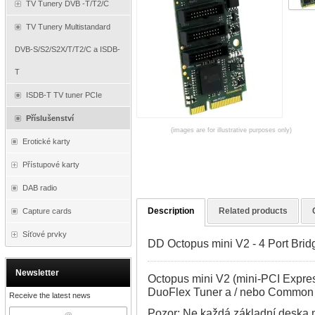
TV Tunery DVB -T/T2/C
TV Tunery Multistandard
DVB-S/S2/S2X/T/T2/C a ISDB-
T
ISDB-T TV tuner PCIe
Příslušenství
(images are for illustrative purposes only)
Erotické karty
Přístupové karty
DAB radio
Description
Related products
Capture cards
Síťové prvky
DD Octopus mini V2 - 4 Port Brid
Newsletter
Octopus mini V2 (mini-PCI Express
DuoFlex Tuner a / nebo Common 
Receive the latest news
Pozor: Ne každá základní deska m