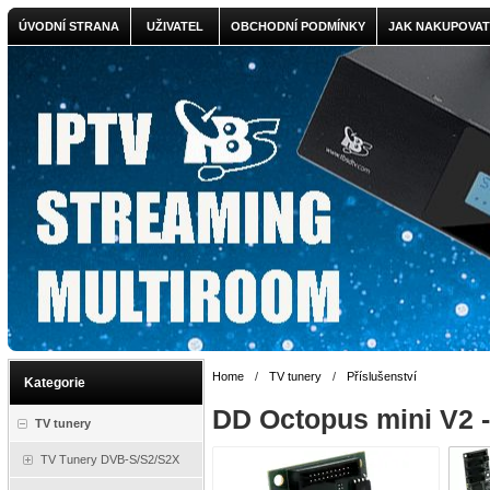
ÚVODNÍ STRANA
UŽIVATEL
OBCHODNÍ PODMÍNKY
JAK NAKUPOVAT
Home
/
TV tunery
/
Příslušenství
Kategorie
DD Octopus mini V2 - 
TV tunery
TV Tunery DVB-S/S2/S2X