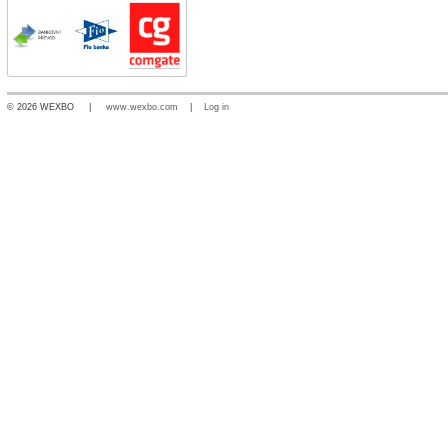
© 2026 WEXBO |
www.wexbo.com
|
Log in