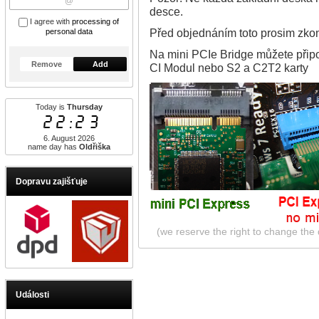
desce.
I agree with
processing of
Před objednáním toto prosim zkont
personal data
Na mini PCIe Bridge můžete připo
Remove
Add
CI Modul nebo S2 a C2T2 karty
Today is
Thursday
22:23
6. August 2026
name day has
Oldřiška
Dopravu zajišťuje
(we reserve the right to change the d
Události