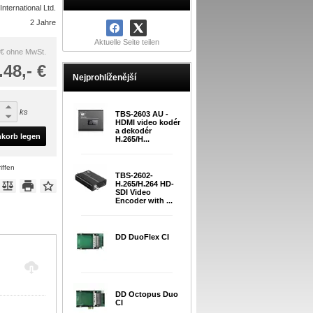
nternational Ltd.
2 Jahre
Aktuelle Seite teilen
 €
ohne MwSt.
.48,- €
Nejprohlíženější
ks
TBS-2603 AU -
HDMI video kodér
a dekodér
nkorb legen
H.265/H...
iffen
TBS-2602-
H.265/H.264 HD-
SDI Video
Encoder with ...
DD DuoFlex CI
DD Octopus Duo
CI