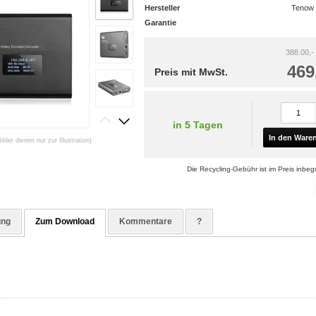
Hersteller
Tenow I
Garantie
388.00,-
469
Preis mit MwSt.
in 5 Tagen
In den Ware
Bilder dienen nur zur Illustration)
Die Recycling-Gebühr ist im Preis inbegr
ung
Zum Download
Kommentare
?