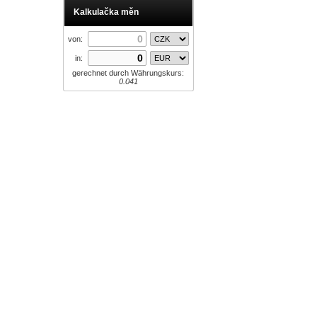
Kalkulačka měn
von:
in:
gerechnet durch Währungskurs:
0.041