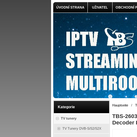
ÚVODNÍ STRANA
UŽIVATEL
OBCHODNÍ 
Hauptseite
/
T
Kategorie
TBS-2603
TV tunery
Decoder 
TV Tunery DVB-S/S2/S2X