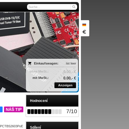
Einkaufswagen:
ist leer
ohne MwSt.:
0.00,- €
mit MwSt.:
0.00,- €
Anzeigen
Hodnocení
A
NÁŠ TIP
7
/
10
PCTBS2603PoE
Sdílení