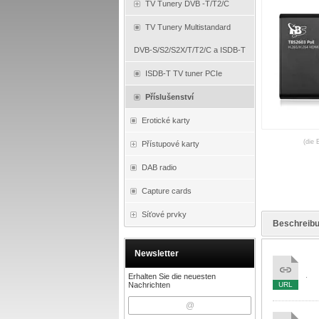
TV Tunery DVB -T/T2/C
TV Tunery Multistandard
DVB-S/S2/S2X/T/T2/C a ISDB-T
ISDB-T TV tuner PCIe
Příslušenství
Erotické karty
(die 
Přístupové karty
DAB radio
Capture cards
Síťové prvky
Beschreib
Newsletter
.
Erhalten Sie die neuesten
Nachrichten