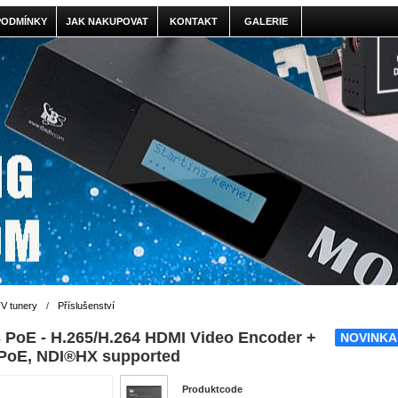
PODMÍNKY
JAK NAKUPOVAT
KONTAKT
GALERIE
V tunery
/
Příslušenství
 PoE - H.265/H.264 HDMI Video Encoder +
NOVINK
PoE, NDI®HX supported
Produktcode