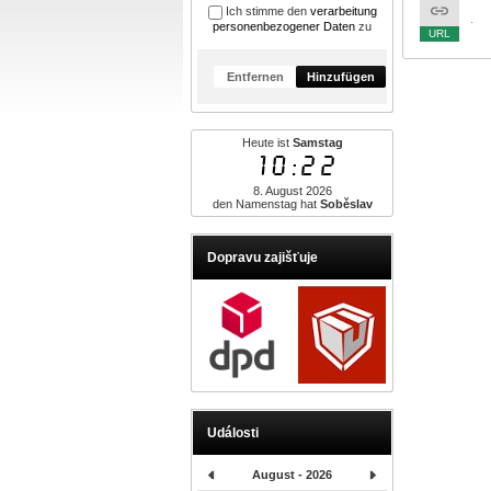
Ich stimme den
verarbeitung
.
personenbezogener Daten
zu
Entfernen
Hinzufügen
Heute ist
Samstag
10:22
8. August 2026
den Namenstag hat
Soběslav
Dopravu zajišťuje
Události
August - 2026