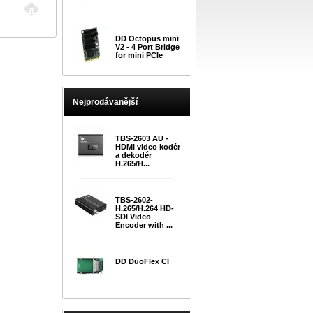
DD Octopus mini
V2 - 4 Port Bridge
for mini PCIe
Nejprodávanější
TBS-2603 AU -
HDMI video kodér
a dekodér
H.265/H...
TBS-2602-
H.265/H.264 HD-
SDI Video
Encoder with ...
DD DuoFlex CI