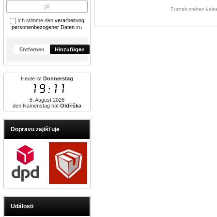
Zurzeit stehen kei
Ich stimme den
verarbeitung
personenbezogener Daten
zu
Entfernen
Hinzufügen
Heute ist
Donnerstag
19:11
6. August 2026
den Namenstag hat
Oldřiška
Dopravu zajišťuje
Události