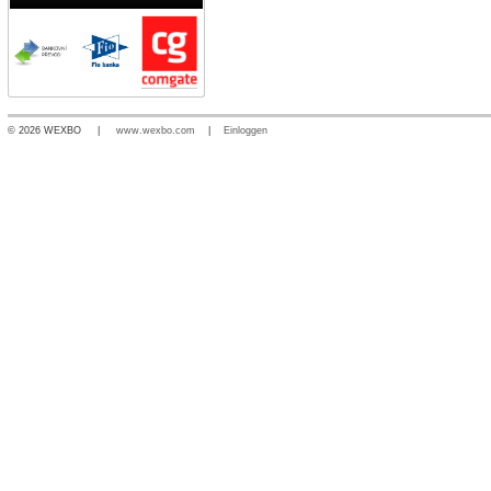
© 2026 WEXBO |
www.wexbo.com
|
Einloggen