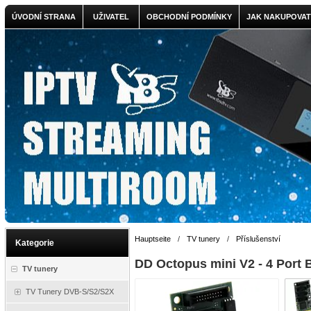
ÚVODNÍ STRANA
UŽIVATEL
OBCHODNÍ PODMÍNKY
JAK NAKUPOVAT
Hauptseite
/
TV tunery
/
Příslušenství
Kategorie
DD Octopus mini V2 - 4 Port B
TV tunery
TV Tunery DVB-S/S2/S2X