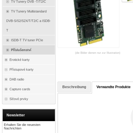
TV Tunery DVB -T/T2/C
TV Tunery Multistandard
DVB-S/S2/S2X/T/T2/C a ISDB-
T
ISDB-T TV tuner PCIe
Příslušenství
(die Bilder dienen nur zur Illustration)
Erotické karty
Přístupové karty
DAB radio
Beschreibung
Verwandte Produkte
Capture cards
Síťové prvky
Newsletter
Erhalten Sie die neuesten
Nachrichten