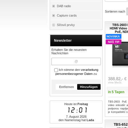
DAB radio
Sortieren nach
Capture cards
Síťové prvky
TBS-2603 
HDMI Video 
PoE, ND
NOVINKA
Newsletter
NÁŠ TIP
Erhalten Sie die neuesten
Nachrichten
Ich stimme den
verarbeitung
personenbezogener Daten
zu
388.82,- €
ohne MwSt.
Entfernen
Hinzufügen
in 5 Tagen
TBS-2603 PoE 
Heute ist
Freitag
video enkodér 
12:01
podporou napáje
je kompatibilní
...mehr
7. August 2026
den Namenstag hat
Lada
TBS-6522