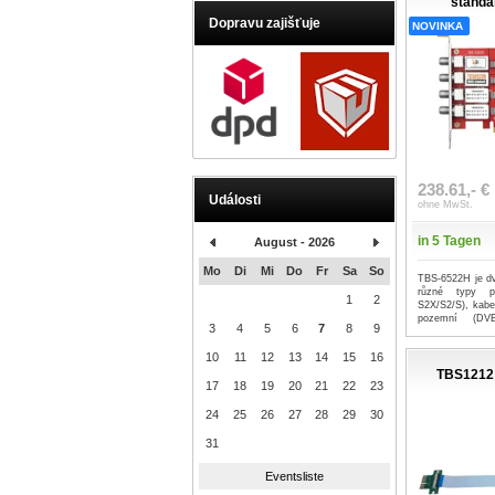
standa
Dopravu zajišťuje
NOVINKA
238.61,- €
Události
ohne MwSt.
in 5 Tagen
August - 2026
Mo
Di
Mi
Do
Fr
Sa
So
TBS-6522H je dv
různé typy př
1
2
S2X/S2/S), kabe
pozemní (DV
3
4
5
6
7
8
9
ATSC1....
...meh
10
11
12
13
14
15
16
TBS1212 
17
18
19
20
21
22
23
24
25
26
27
28
29
30
31
Eventsliste