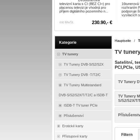
Dvoutunerová
televizní karta s CI (BEZ CI+) pro
16tunerová t
placenou televizi je vhodná pro
rozhraním P
příjem digitálního pozemního n...
podporuje š
vysílacích s
230.90,- €
mit MwSt.
Hauptseite
/
T
Kategorie
TV tuner
TV tunery
Satelitní, 
TV Tunery DVB-S/S2/S2X
PCI,PCIe, U
TV Tunery DVB -T/T2/C
TV Tunery 
TV Tunery Multistandard
DVB-S/S2/S2X/T/T2/C a ISDB-T
TV Tunery M
S/S2/S2X/T/
ISDB-T TV tuner PCIe
Příslušenstv
Příslušenství
Erotické karty
Filtern
Přístupové karty