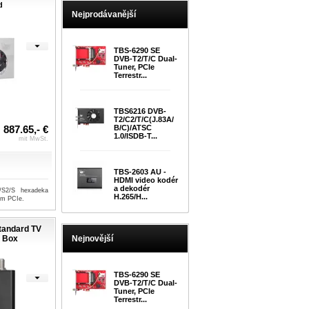
d
Nejprodávanější
TBS-6290 SE
DVB-T2/T/C Dual-
Tuner, PCIe
Terrestr...
TBS6216 DVB-
T2/C2/T/C(J.83A/
B/C)/ATSC
887.65,- €
1.0/ISDB-T...
mit MwSt.
TBS-2603 AU -
HDMI video kodér
a dekodér
/S2/S hexadeka
H.265/H...
ním PCIe.
tandard TV
Nejnovější
 Box
TBS-6290 SE
DVB-T2/T/C Dual-
Tuner, PCIe
Terrestr...