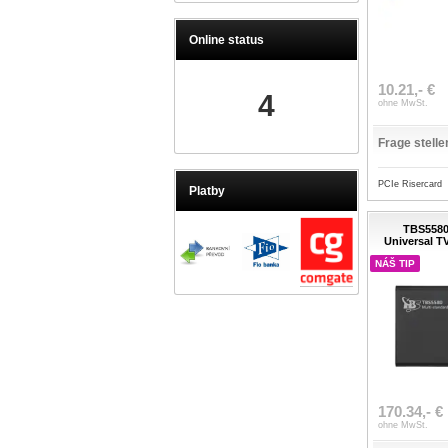
Online status
10.21,- €
4
ohne MwSt.
Frage stelle
PCIe Risercard
Platby
TBS5580
Universal T
NÁŠ TIP
170.34,- €
ohne MwSt.