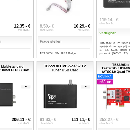
119.14,- €
ohne MwSt.
12.35,- €
8.50,- €
10.29,- €
mit MwSt.
ohne MwSt.
mit MwSt.
verfügbar
n
Frage stellen
TBS-5530 je TV tuner 
spojuje různé typy příjmu
S, S2, S2X), kabel
TBS 3005 USB- UART Bridge
pozemní (DVB-T, T2
/ATSC1...
...mehr
TBS6205se
TBS5930 DVB-S2X/S2 TV
 Multi-standard
T2/C2/T/C(J.83A/B
V Tuner CI USB Box
Tuner USB Card
/ATSC1.0 Quad TV
NOVINKA
NÁŠ TIP
206.11,- €
91.83,- €
111.11,- €
252.27,- €
mit MwSt.
ohne MwSt.
mit MwSt.
ohne MwSt.