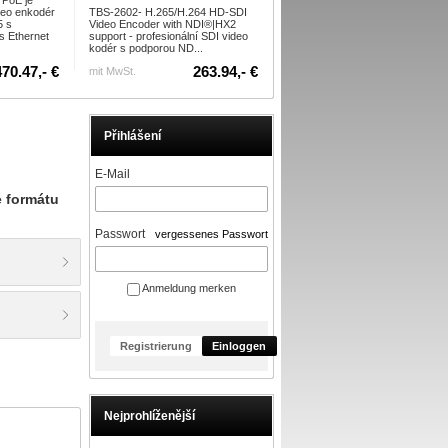
 PoE je
Twin Tuner Card
deo enkodér
TBS-2602- H.265/H.264 HD-SDI
5 s
Video Encoder with NDI®|HX2
s Ethernet
support - profesionální SDI video
kodér s podporou ND...
470.47,- €
263.94,- €
230.90,-
mit MwSt.
mit MwSt.
Přihlášení
E-Mail
e formátu
Passwort
vergessenes Passwort
Anmeldung merken
Registrierung
Einloggen
Nejprohlíženější