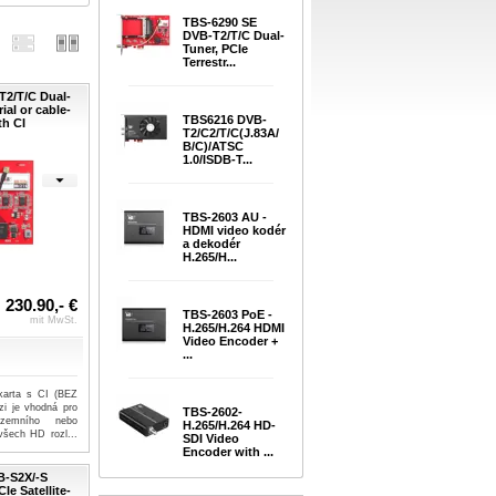
TBS-6290 SE
DVB-T2/T/C Dual-
Tuner, PCIe
Terrestr...
2/T/C Dual-
ial or cable-
TBS6216 DVB-
th CI
T2/C2/T/C(J.83A/
B/C)/ATSC
1.0/ISDB-T...
TBS-2603 AU -
HDMI video kodér
a dekodér
H.265/H...
230.90,- €
TBS-2603 PoE -
mit MwSt.
H.265/H.264 HDMI
Video Encoder +
...
 karta s CI (BEZ
zi je vhodná pro
TBS-2602-
pozemního nebo
H.265/H.264 HD-
všech HD rozl...
SDI Video
Encoder with ...
B-S2X/-S
Ie Satellite-