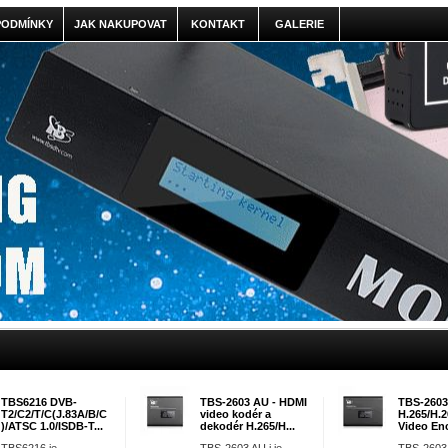
PODMÍNKY
JAK NAKUPOVAT
KONTAKT
GALERIE
TBS6216 DVB-
TBS-2603 AU - HDMI
TBS-2603
T2/C2/T/C(J.83A/B/C
video kodér a
H.265/H.
)/ATSC 1.0/ISDB-T...
dekodér H.265/H...
Video Enc