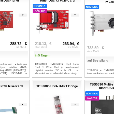
rd Dual-Tuner
Tuner Dual CI PCIe Card
TV-Car
NOVINKA
NOVINKA
NÁŠ TIP
288.72,- €
218.13,- €
263.94,- €
733.59,- €
mit MwSt.
ohne MwSt.
mit MwSt.
ohne MwSt.
in 5 Tagen
auf Bestellung
outunerová TV karta pro
TBS6910SE DVB-S2X/S2 Dual Tuner
íjmu: satelitní (DVB-
Dual CI PCIe Card je dvoutunerová
lový (C2/C (J.83A/B/C)),
digitální satelitní TV s 2x CI , pro
TBS-6916 je DVB-S2X
B-T2/T), ISDB-T/C a
sledování nebo nahrávání dvou různých
tunerová karta s rozhra
r
kanálů ze...
...mehr
TBS5530 Multi-s
PCIe Risercard
TBS3005 USB- UART Bridge
Tuner USB
NOVINKA
NÁŠ TIP