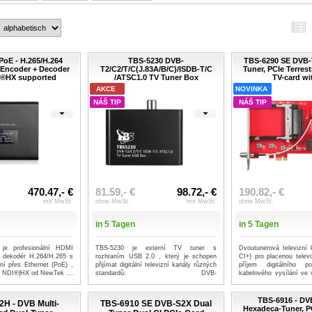
PoE - H.265/H.264
TBS-5230 DVB-
TBS-6290 SE DVB-T
Encoder + Decoder
T2/C2/T/C(J.83A/B/C)/ISDB-T/C
Tuner, PCIe Terrestr
I®HX supported
/ATSC1.0 TV Tuner Box
TV-card wi
AKCE
NOVINKA
NÁŠ TIP
NÁŠ TIP
470.47,- €
81.59,- €
98.72,- €
190.82,- €
mit MwSt.
ohne MwSt.
mit MwSt.
ohne MwSt.
in 5 Tagen
in 5 Tagen
je profesionální HDMI
TBS-5230 je externí TV tuner s
Dvoutunerová televizní
a dekodér H.264/H.265 s
rozhraním USB 2.0 , který je schopen
CI+) pro placenou televi
ní přes Ethernet (PoE) ,
přijímat digitální televizní kanály různých
příjem digitálního 
 s NDI®|HX od NewTek ...
standardů: DVB-
kabelového vysílání ve 
T2/C2/T/C(J.83A/B/C)/IS...
...mehr
...mehr
TBS-6916 - DV
H - DVB Multi-
TBS-6910 SE DVB-S2X Dual
Hexadeca-Tuner, PC