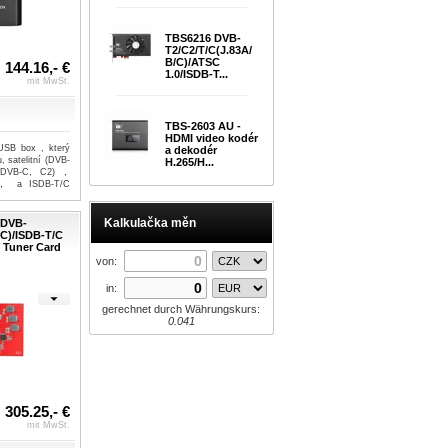
TBS6216 DVB-
T2/C2/T/C(J.83A/
B/C)/ATSC
144.16,- €
1.0/ISDB-T...
mit MwSt.
TBS-2603 AU -
HDMI video kodér
USB box , který
a dekodér
, satelitní (DVB-
H.265/H...
 (DVB-C, C2)，
)， a ISDB-T/C
Kalkulačka měn
 DVB-
/C)/ISDB-T/C
 Tuner Card
von:
in:
gerechnet durch Währungskurs:
0.041
305.25,- €
mit MwSt.