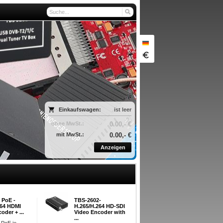
Einkaufswagen:
ist leer
ohne MwSt.:
0.00,- €
mit MwSt.:
0.00,- €
Anzeigen
 PoE -
TBS-2602-
DD Max M2 - Multi-
264 HDMI
H.265/H.264 HD-SDI
Twin Tuner Card
oder + ...
Video Encoder with
DD Max M2 - Multi-
...