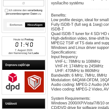
vysílacího systému
Ich stimme den
verarbeitung
personenbezogener Daten
zu
Benefits:
Low profile design, ideal for small
Fully ISDB-T (full seg & 1seg) co
Entfernen
Hinzufügen
ISDB-T
Quad ISDB-T tuner for 4 SD/ HD 
High-definition video, time-shift 
Heute ist
Freitag
MPEG2 TSIF of TS data and supp
01:40
Windows and Linux driver suppor
7. August 2026
Specifications:
den Namenstag hat
Lada
Input frequency
VHF-L: 78MHz to 108MHz
Dopravu zajišťuje
VHF-H: 174MHz to 245MHz
UHF: 470MHz to 860MHz
Bandwidth: 6 MHz, 7MHz, 8MHz
Modulation: 64QAM-OFDM, 1
Audio coding: MPEG-2 Audio (A
Video coding: MPEG-2 Video, AV
System Requirements:
Windows 2000/XP/Vista/7/8/10 or
Události
CD/DVD drive for software install