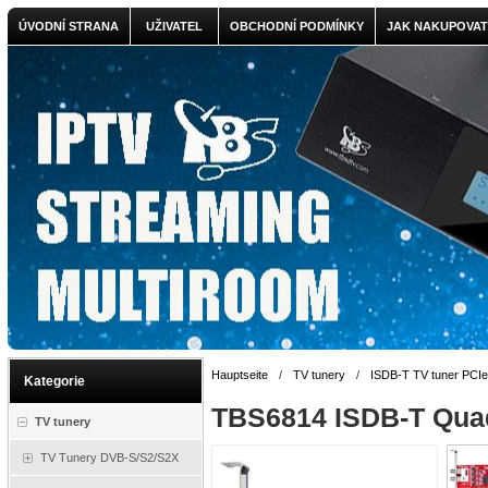
ÚVODNÍ STRANA
UŽIVATEL
OBCHODNÍ PODMÍNKY
JAK NAKUPOVAT
Hauptseite
/
TV tunery
/
ISDB-T TV tuner PCI
Kategorie
TBS6814 ISDB-T Quad
TV tunery
TV Tunery DVB-S/S2/S2X