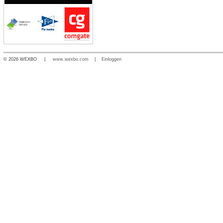
© 2026 WEXBO |
www.wexbo.com
|
Einloggen