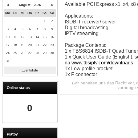
Available PCI Express x1, x4, x8 
August - 2026
Mo
Di
Mi
Do
Fr
Sa
So
Applications:
ISDB-T receiver/ server
1
2
Digital broadcasting
3
4
5
6
7
8
9
IPTV streaming
10
11
12
13
14
15
16
Package Contents:
17
18
19
20
21
22
23
1 x TBS6814 ISDB-T Quad Tuner
24
25
26
27
28
29
30
1 x Quick User Guide (English), s
31
na
www.tbsiptv.com
/downloads
1x Low profile bracket
Eventsliste
1x F connector
(wir behalten uns das Recht vor,
vorherige
Online status
0
Platby