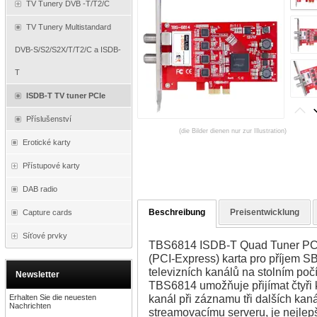
TV Tunery DVB -T/T2/C
TV Tunery Multistandard
DVB-S/S2/S2X/T/T2/C a ISDB-
T
ISDB-T TV tuner PCIe
Příslušenství
(die Bilder dienen nur zur Illustration)
Erotické karty
Přístupové karty
DAB radio
Beschreibung
Preisentwicklung
Capture cards
Síťové prvky
TBS6814 ISDB-T Quad Tuner PCIe
(PCI-Express) karta pro příjem S
televizních kanálů na stolním počí
Newsletter
TBS6814 umožňuje přijímat čtyři
kanál při záznamu tři dalších ka
Erhalten Sie die neuesten
Nachrichten
streamovacímu serveru, je nejlep