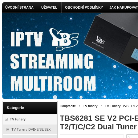
ÚVODNÍ STRANA
UŽIVATEL
OBCHODNÍ PODMÍNKY
JAK NAKUPOVAT
Hauptseite
/
TV tunery
/
TV Tunery DVB -T/T2
Kategorie
TBS6281 SE V2 PCI-
TV tunery
T2/T/C/C2 Dual Tuner
TV Tunery DVB-S/S2/S2X