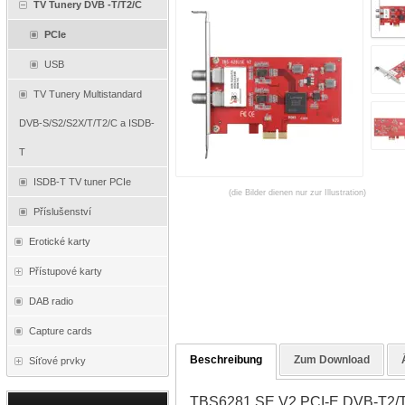
TV Tunery DVB -T/T2/C
PCIe
USB
TV Tunery Multistandard
DVB-S/S2/S2X/T/T2/C a ISDB-
T
ISDB-T TV tuner PCIe
(die Bilder dienen nur zur Illustration)
Příslušenství
Erotické karty
Přístupové karty
DAB radio
Capture cards
Beschreibung
Zum Download
Síťové prvky
TBS6281 SE V2 PCI-E DVB-T2/T/C