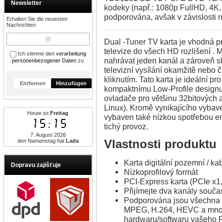
Newsletter
kodeky (např.: 1080p FullHD, 4
podporována, avšak v závislosti
Erhalten Sie die neuesten
Nachrichten
Dual -Tuner TV karta je vhodná p
televize do všech HD rozlišení .
Ich stimme den
verarbeitung
nahrávat jeden kanál a zároveň s
personenbezogener Daten
zu
televizní vysílání okamžitě nebo 
kliknutím. Tato karta je ideální 
Entfernen
Hinzufügen
kompaktnímu Low-Profile designu
ovladače pro většinu 32bitových 
Linux). Kromě vynikajícího vybav
Heute ist
Freitag
vybaven také nízkou spotřebou en
15:15
tichý provoz.
7. August 2026
den Namenstag hat
Lada
Vlastnosti produktu
Karta digitální pozemní / k
Dopravu zajišťuje
Nízkoprofilový formát
PCI-Express karta (PCIe x1,
Přijímejte dva kanály souča
Podporována jsou všechna r
MPEG, H.264, HEVC a mnoho 
hardwaru/softwaru vašeho