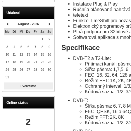
Instalace Plug & Play
Ruční a plánované nahrávání
Události
teletext
Funkce TimeShift pro pozas
August - 2026
Elektronický programový p
Plná podpora pro 32bitové 
Mo
Di
Mi
Do
Fr
Sa
So
Softwarová aplikace s mnoh
1
2
Specifikace
3
4
5
6
7
8
9
10
11
12
13
14
15
16
DVB-T2 a T2-Lite:
17
18
19
20
21
22
23
Přijímací kanál: pás
Šířka pásma: 1,7,5, 6,
24
25
26
27
28
29
30
FEC: 16, 32, 64, 128
31
Režim FFT: 1K, 2K, 4
Ochranný interval: 1/3
Eventsliste
Kódová sazba: 1/2, 3/5,
DVB-T:
Online status
Šířka pásma: 6, 7, 8 
FEC: QPSK, 16 a 64
Režim FFT: 2K, 8K
2
Kódová sazba: 1/2, 2/3,