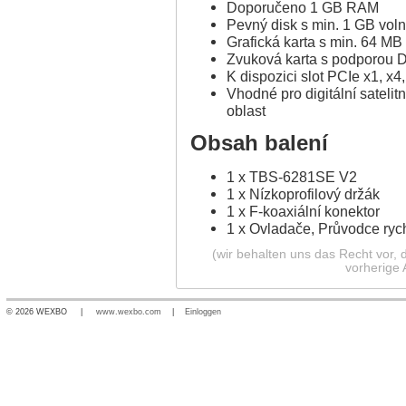
Doporučeno 1 GB RAM
Pevný disk s min. 1 GB voln
Grafická karta s min. 64 MB
Zvuková karta s podporou D
K dispozici slot PCIe x1, x4
Vhodné pro digitální sateli
oblast
Obsah balení
1 x TBS-6281SE V2
1 x Nízkoprofilový držák
1 x F-koaxiální konektor
1 x Ovladače, Průvodce rych
(wir behalten uns das Recht vor,
vorherige
© 2026 WEXBO |
www.wexbo.com
|
Einloggen