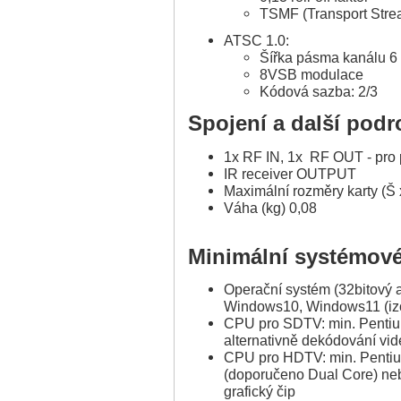
TSMF (Transport Stre
ATSC 1.0:
Šířka pásma kanálu 
8VSB modulace
Kódová sazba: 2/3
Spojení a další podr
1x RF IN, 1x RF OUT - pr
IR receiver OUTPUT
Maximální rozměry karty (Š x
Váha (kg) 0,08
Minimální systémov
Operační systém (32bitový 
Windows10, Windows11 (izo
CPU pro SDTV: min. Penti
alternativně dekódování vid
CPU pro HDTV: min. Penti
(doporučeno Dual Core) neb
grafický čip