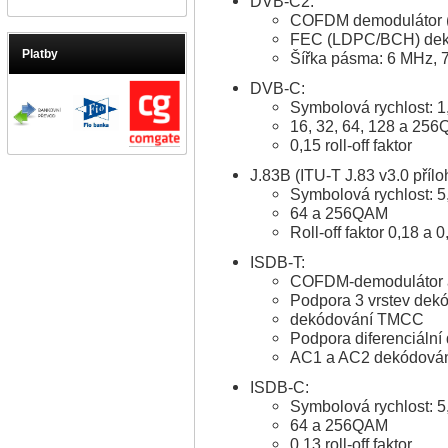
DVB-C2:
COFDM demodulátor
FEC (LDPC/BCH) dek
Platby
Šířka pásma: 6 MHz, 
DVB-C:
Symbolová rychlost: 1
16, 32, 64, 128 a 25
0,15 roll-off faktor
J.83B (ITU-T J.83 v3.0 přílo
Symbolová rychlost: 
64 a 256QAM
Roll-off faktor 0,18 a 0
ISDB-T:
COFDM-demodulátor 
Podpora 3 vrstev dek
dekódování TMCC
Podpora diferenciáln
AC1 a AC2 dekódová
ISDB-C:
Symbolová rychlost: 
64 a 256QAM
0,13 roll-off faktor