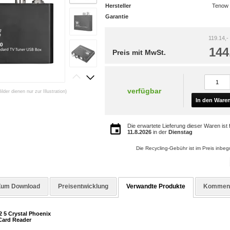
Hersteller
Tenow I
Garantie
119.14,-
144
Preis mit MwSt.
verfügbar
Bilder dienen nur zur Illustration)
In den Ware
Die erwartete Lieferung dieser Waren ist
11.8.2026
in der
Dienstag
Die Recycling-Gebühr ist im Preis inbegr
Zum Download
Preisentwicklung
Verwandte Produkte
Kommen
 5 Crystal Phoenix
Card Reader