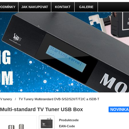
PODMÍNKY
JAK NAKUPOVAT
KONTAKT
GALERIE
V tunery
/
TV Tunery Multistandard DVB-S/S2/S2X/T/T2/C a ISDB-T
Multi-standard TV Tuner USB Box
NOVINK
Produktcode
EAN-Code