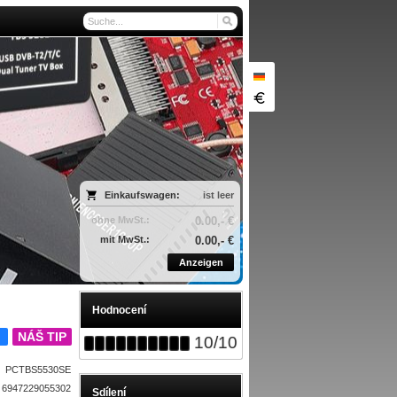
Einkaufswagen:
ist leer
ohne MwSt.:
0.00,- €
mit MwSt.:
0.00,- €
Anzeigen
Hodnocení
A
NÁŠ TIP
10
/
10
PCTBS5530SE
6947229055302
Sdílení