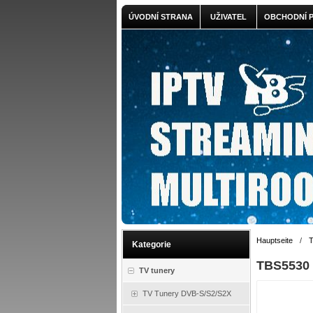
ÚVODNÍ STRANA
UŽIVATEL
OBCHODNÍ 
Hauptseite
/
T
Kategorie
TBS5530 
TV tunery
TV Tunery DVB-S/S2/S2X