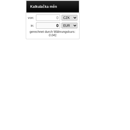
Kalkulačka měn
von:
in:
gerechnet durch Währungskurs:
0.041