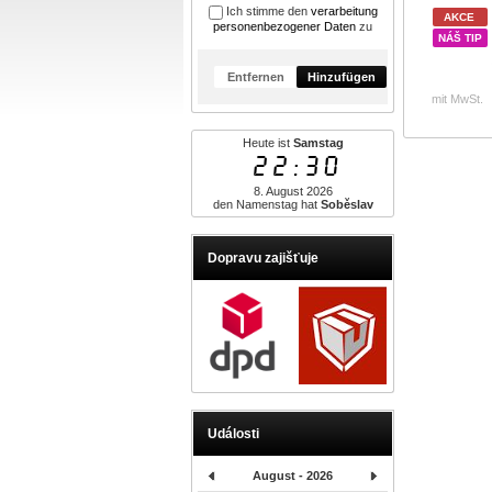
Ich stimme den
verarbeitung
AKCE
personenbezogener Daten
zu
NÁŠ TIP
Entfernen
Hinzufügen
mit MwSt.
Heute ist
Samstag
22:30
8. August 2026
den Namenstag hat
Soběslav
Dopravu zajišťuje
Události
August - 2026