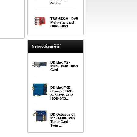
Satel...
TBS-6522H - DVB
Multi-standard
Dual-Tuner
Nejprodávanější
DD Max M2 -
Multi- Twin Tuner
Card
DD Max M8E
(Europe) DVB-
S2X DVB-C/T2
ISDB-S/C/...
DD Octopus CI
M2 - Multi-Twin
Tuner Card +
Twin ...