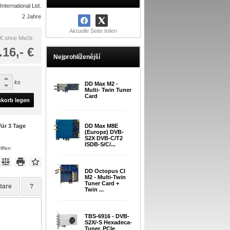
nternational Ltd.
2 Jahre
Aktuelle Seite teilen
 €
ohne MwSt.
.16,- €
Nejprohlíženější
ks
DD Max M2 -
Multi- Twin Tuner
Card
nkorb legen
für 3 Tage
DD Max M8E
(Europe) DVB-
S2X DVB-C/T2
ISDB-S/C/...
iffen
DD Octopus CI
M2 - Multi-Twin
Tuner Card +
tare
?
Twin ...
TBS-6916 - DVB-
S2X/-S Hexadeca-
Tuner, PCIe