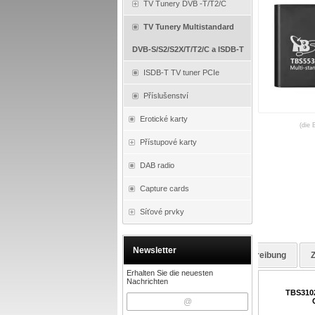
TV Tunery DVB -T/T2/C
TV Tunery Multistandard
DVB-S/S2/S2X/T/T2/C a ISDB-T
ISDB-T TV tuner PCIe
Příslušenství
Erotické karty
(die 
Přístupové karty
DAB radio
Capture cards
Síťové prvky
Newsletter
Beschreibung
Erhalten Sie die neuesten
Nachrichten
TBS3102