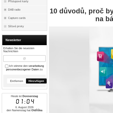
Přístupové karty
10 důvodů, proč by
DAB radio
na bá
Capture cards
Síťové prvky
Newsletter
Erhalten Sie die neuesten
Nachrichten
Ich stimme den
verarbeitung
personenbezogener Daten
zu
Entfernen
Hinzufügen
Heute ist
Donnerstag
01:04
6. August 2026
den Namenstag hat
Oldřiška