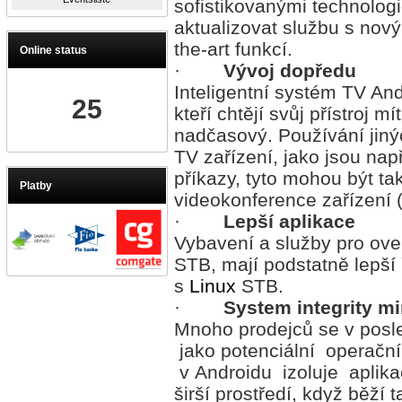
sofistikovanými technolog
aktualizovat službu s nový
the-art funkcí.
Online status
·
Vývoj dopředu
Inteligentní systém TV And
25
kteří chtějí svůj přístroj m
nadčasový. Používání jiný
TV zařízení, jako jsou nap
příkazy, tyto mohou být ta
Platby
videokonference zařízení 
·
Lepší aplikace
Vybavení a služby pro ove
STB, mají podstatně lepší 
s
Linux
STB.
·
System integrity mi
Mnoho prodejců se v posl
jako potenciální operač
v Androidu izoluje aplik
širší prostředí, když běží 