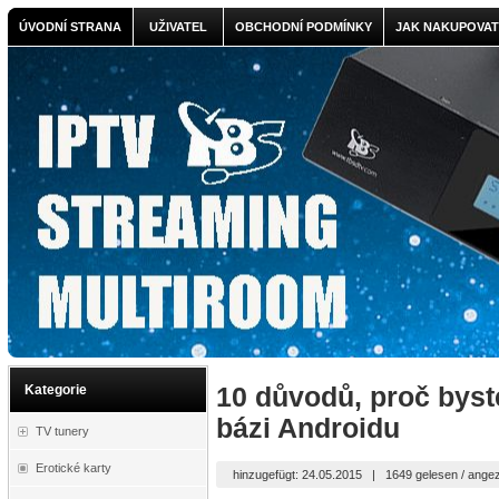
ÚVODNÍ STRANA
UŽIVATEL
OBCHODNÍ PODMÍNKY
JAK NAKUPOVAT
Kategorie
10 důvodů, proč byste
bázi Androidu
TV tunery
Erotické karty
hinzugefügt: 24.05.2015
|
1649 gelesen / angez