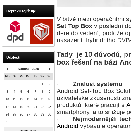
Dopravu zajišťuje
V bitvě mezi operačními s
Set Top Box
v poslední d
dere do vedení, protože o
nasazení hybridního DVB-C
Tady je 10 důvodů, pr
Události
box řešení na bázi An
August - 2026
Mo
Di
Mi
Do
Fr
Sa
So
·
Znalost systému
1
2
Android Set-Top Box Soluti
3
4
5
6
7
8
9
uživatelské zkušenosti zn
10
11
12
13
14
15
16
produktů, které pracují s
A
17
18
19
20
21
22
23
smartphony, a to snižuje p
24
25
26
27
28
29
30
·
Nejmodernější tec
31
Android
vybavuje operátory
Eventsliste