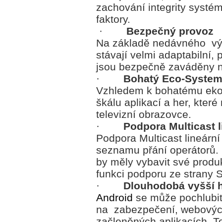
zachování integrity systém
faktory.
·
Bezpečný provoz
Na základě nedávného výv
stávají velmi adaptabilní, 
jsou bezpečně zaváděny no
·
Bohatý Eco-Syste
Vzhledem k bohatému ek
škálu aplikací a her, kter
televizní obrazovce.
·
Podpora Multicast l
Podpora Multicast lineární
seznamu přání operátorů. 
by měly vybavit své produk
funkci podporu ze strany 
·
Dlouhodobá vyšší 
Android
se může pochlubi
na zabezpečení, webových
začleněných aplikacích. T